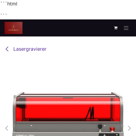
```html
```
Zum Inhalt springen
Lasergravierer