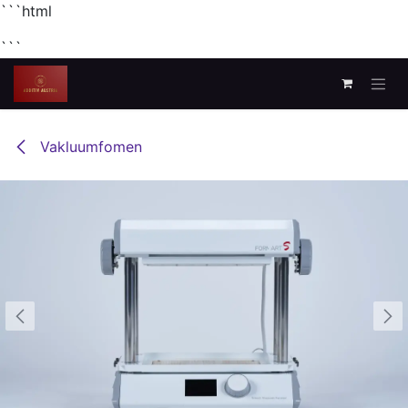
```html
```
Zum Inhalt springen
Vakluumfomen