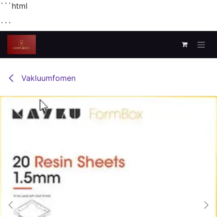
```html
```
Zum Inhalt springen
Vakluumfomen