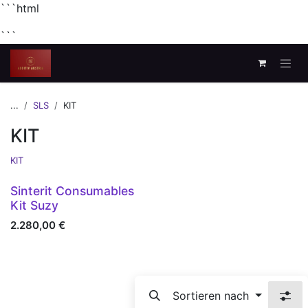
```html
```
Zum Inhalt springen
...
SLS
KIT
KIT
KIT
Vorbestellung
Sinterit Consumables
Kit Suzy
2.280,00
€
Sortieren nach