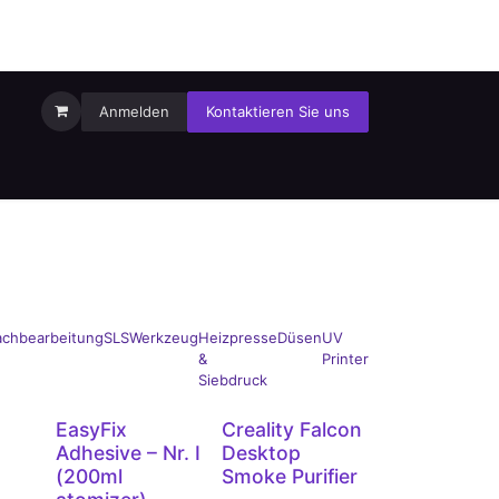
Anmelden
Kontaktieren Sie uns
chbearbeitung
SLS
Werkzeug
Heizpresse
Düsen
UV
&
Printer
Siebdruck
EasyFix
Creality Falcon
Adhesive – Nr. I
Desktop
(200ml
Smoke Purifier