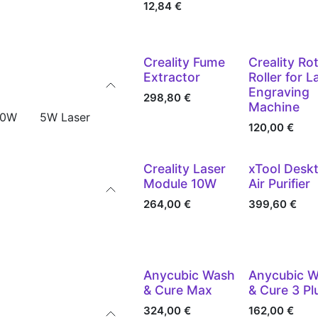
12,84
€
Creality Fume
Creality Ro
Extractor
Roller for L
Engraving
298,80
€
Machine
20W
5W Laser
120,00
€
Vergriffen
Vergriffen
Creality Laser
xTool Desk
Module 10W
Air Purifier
264,00
€
399,60
€
Vergriffen
Nicht vorrätig
Anycubic Wash
Anycubic 
& Cure Max
& Cure 3 Pl
324,00
€
162,00
€