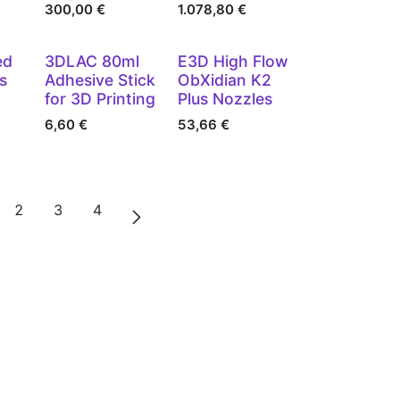
300,00
€
1.078,80
€
ed
3DLAC 80ml
E3D High Flow
s
Adhesive Stick
ObXidian K2
for 3D Printing
Plus Nozzles
6,60
€
53,66
€
2
3
4