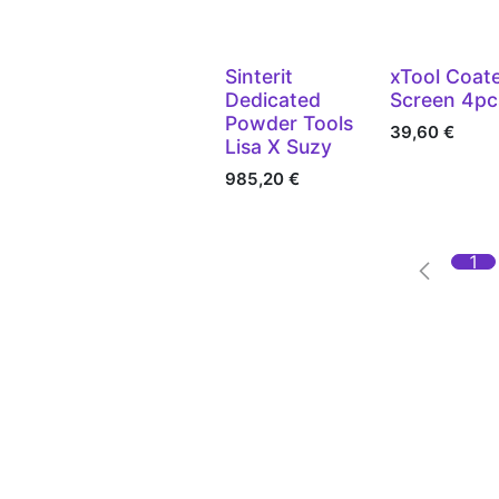
Vorbestellung
Vergriffen
Sinterit
xTool Coat
Dedicated
Screen 4pc
Powder Tools
39,60
€
Lisa X Suzy
985,20
€
1