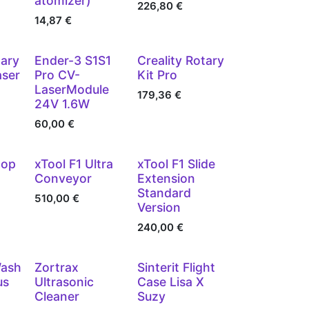
atomizer)
226,80
€
14,87
€
Vergriffen
Vergriffen
tary
Ender-3 S1S1
Creality Rotary
aser
Pro CV-
Kit Pro
LaserModule
179,36
€
24V 1.6W
60,00
€
top
xTool F1 Ultra
xTool F1 Slide
Conveyor
Extension
Standard
510,00
€
Version
240,00
€
Vorbestellung
Wash
Zortrax
Sinterit Flight
us
Ultrasonic
Case Lisa X
Cleaner
Suzy