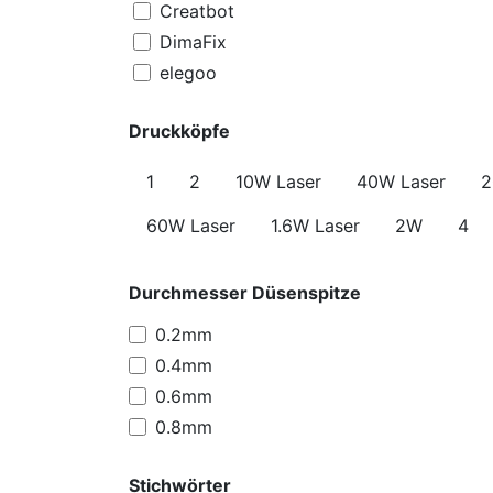
Creatbot
DimaFix
elegoo
Eurocel
Druckköpfe
eSun
Flashforge
1
2
10W Laser
40W Laser
FLSUN
60W Laser
1.6W Laser
2W
4
Extrudr
Formfutura
Nanovia
Durchmesser Düsenspitze
PrimaCreator
0.2mm
Pliedes Automation
0.4mm
PioCreat
0.6mm
Polymaker
0.8mm
Spectrum
3DMakerPro
Stichwörter