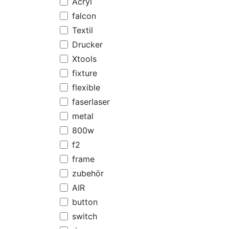
Acryl
falcon
Textil
Drucker
Xtools
fixture
flexible
faserlaser
metal
800w
f2
frame
zubehör
AIR
button
switch