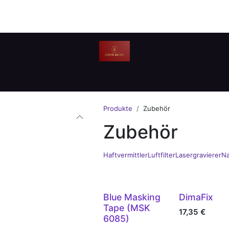
Produkte
Zubehör
Zubehör
Haftvermittler
Luftfilter
Lasergravierer
Na
Blue Masking
DimaFix
Tape (MSK
17,35
€
6085)