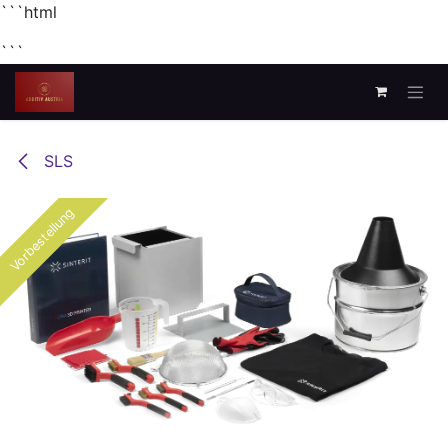
```html
```
Zum Inhalt springen
SLS
Vorbestellung